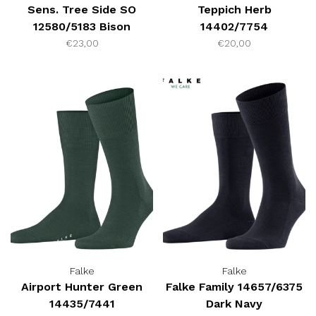
Sens. Tree Side SO
Teppich Herb
12580/5183 Bison
14402/7754
€23,00
€20,00
Falke
Falke
Airport Hunter Green
Falke Family 14657/6375
14435/7441
Dark Navy