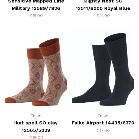
Sensitive Mapped Line
Mighty Nest SO
Military 12589/7826
12511/6000 Royal Blue
€15,00
€21,00
Falke
Falke
Ikat spell SO clay
Falke Airport 14435/6370
12565/5029
€17,00
€18,00