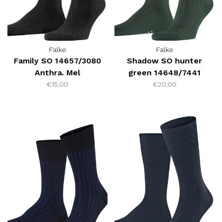
Falke
Falke
Family SO 14657/3080
Shadow SO hunter
Anthra. Mel
green 14648/7441
€15,00
€20,00