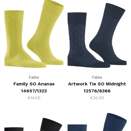
Falke
Falke
Family SO Ananas
Artwork Tie SO Midnight
14657/1323
12576/6366
€14,00
€20,00