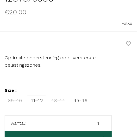
€20,00
Falke
Optimale ondersteuning door versterkte
belastingszones.
Size :
39-40
41-42
43-44
45-46
-
+
Aantal: