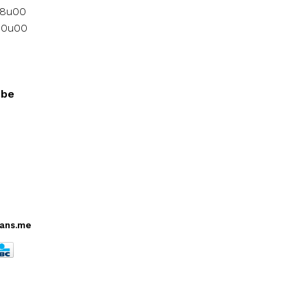
18u00
 10u00
.be
ans.me