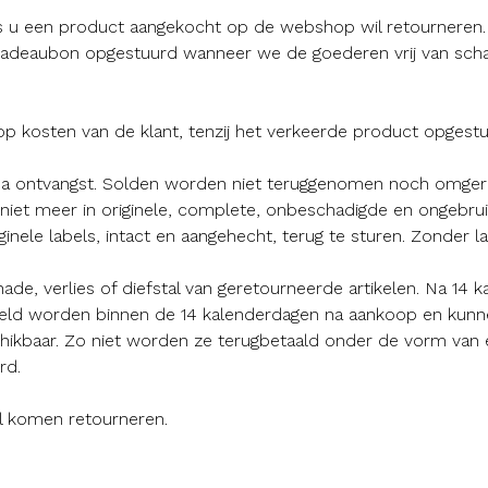
s u een product aangekocht op de webshop wil retourneren. 
w cadeaubon opgestuurd wanneer we de goederen vrij van sch
p kosten van de klant, tenzij het verkeerde product opgest
na ontvangst. Solden worden niet teruggenomen noch omgeruil
iet meer in originele, complete, onbeschadigde en ongebruikt
nele labels, intact en aangehecht, terug te sturen. Zonder
ade, verlies of diefstal van geretourneerde artikelen. Na 14 k
meld worden binnen de 14 kalenderdagen na aankoop en kunn
chikbaar. Zo niet worden ze terugbetaald onder de vorm van
rd.
el komen retourneren.