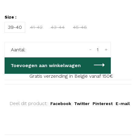
Size :
39-40
41-42
43-44
45-46
-
+
Aantal:
Toevoegen aan winkelwagen
Gratis verzending in België vanaf 150€
Deel dit product:
Facebook
Twitter
Pinterest
E-mail