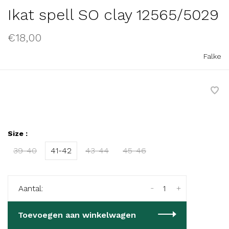
Ikat spell SO clay 12565/5029
€18,00
Falke
Size :
39-40
41-42
43-44
45-46
-
+
Aantal:
Toevoegen aan winkelwagen