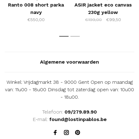
Ranto 008 short parka
ASIR jacket eco canvas
navy
230g yellow
€550,00
€199,00
€99,50
1
2
Algemene voorwaarden
Winkel: Vrijdagmarkt 38 - 9000 Gent Open op maandag
van: 11u00 - 18u00 Dinsdag tot zaterdag open van: 10u00
- 18u00.
Telefoon:
09/279.89.90
E-mail:
found@lostinpablos.be