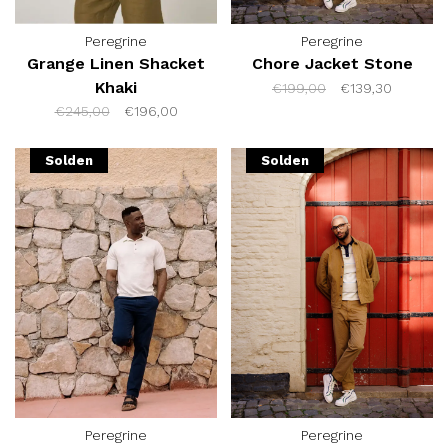
Peregrine
Peregrine
Grange Linen Shacket
Chore Jacket Stone
Khaki
€199,00
€139,30
€245,00
€196,00
Solden
Solden
Peregrine
Peregrine