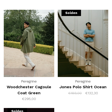
Solden
Peregrine
Peregrine
Woodchester Cagoule
Jones Polo Shirt Ocean
Coat Green
€189,00
€132,30
€295,00
Solden