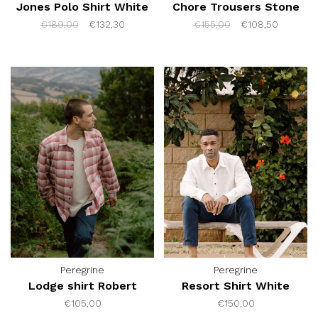
Jones Polo Shirt White
Chore Trousers Stone
€189,00
€132,30
€155,00
€108,50
Peregrine
Peregrine
Lodge shirt Robert
Resort Shirt White
€105,00
€150,00