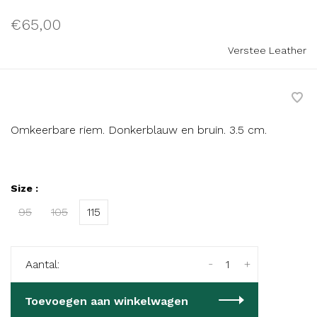
€65,00
Verstee Leather
Omkeerbare riem. Donkerblauw en bruin. 3.5 cm.
Size :
95
105
115
-
+
Aantal:
Toevoegen aan winkelwagen