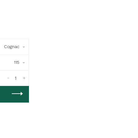
Cognac
115
-
+