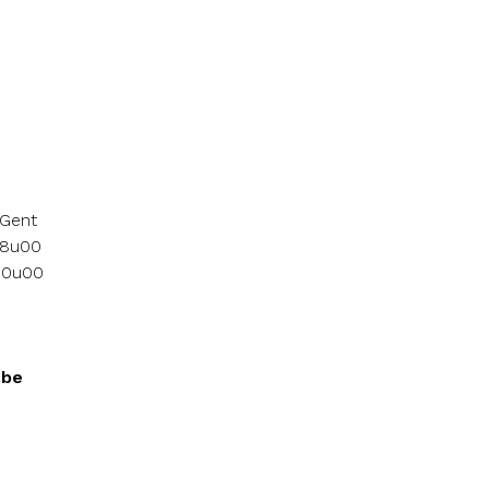
 Gent
18u00
 10u00
.be