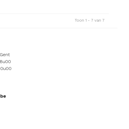
Toon 1 - 7 van 7
 Gent
18u00
 10u00
.be