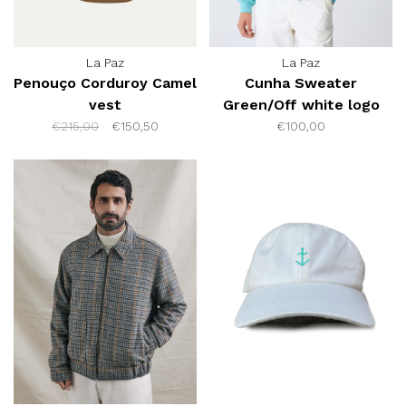
La Paz
La Paz
Penouço Corduroy Camel
Cunha Sweater
vest
Green/Off white logo
€215,00
€150,50
€100,00