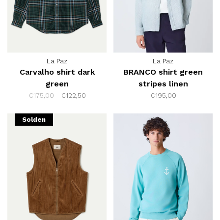
La Paz
La Paz
Carvalho shirt dark
BRANCO shirt green
green
stripes linen
€175,00
€122,50
€195,00
Solden