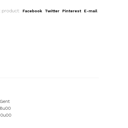
t product:
Facebook
Twitter
Pinterest
E-mail
 Gent
18u00
 10u00