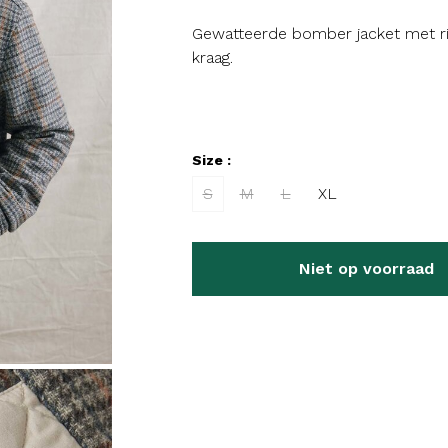
Gewatteerde bomber jacket met rits
kraag.
Size :
S
M
L
XL
Niet op voorraad