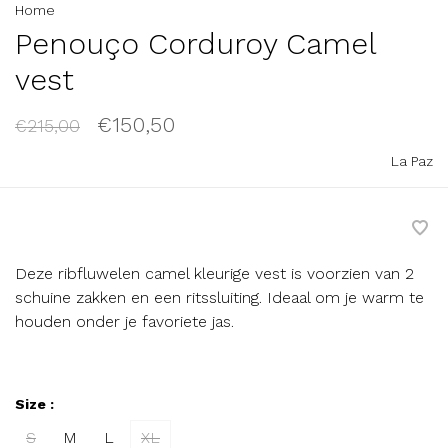
Home
Penouço Corduroy Camel
vest
€150,50
€215,00
La Paz
Deze ribfluwelen camel kleurige vest is voorzien van 2
schuine zakken en een ritssluiting. Ideaal om je warm te
houden onder je favoriete jas.
Size :
S
M
L
XL