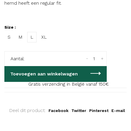
hemd heeft een regular fit.
Size :
S
M
L
XL
-
+
Aantal:
Toevoegen aan winkelwagen
Gratis verzending in België vanaf 150€
Deel dit product:
Facebook
Twitter
Pinterest
E-mail