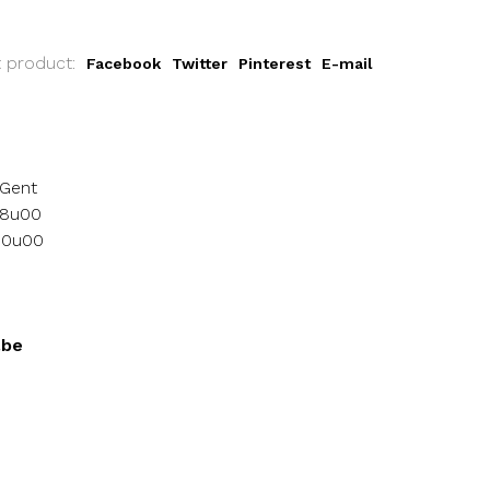
t product:
Facebook
Twitter
Pinterest
E-mail
 Gent
18u00
 10u00
.be