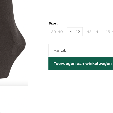
Size :
39-40
41-42
43-44
45-
Aantal:
Toevoegen aan winkelwagen