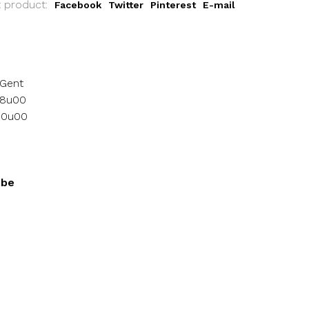
t product:
Facebook
Twitter
Pinterest
E-mail
 Gent
18u00
 10u00
.be