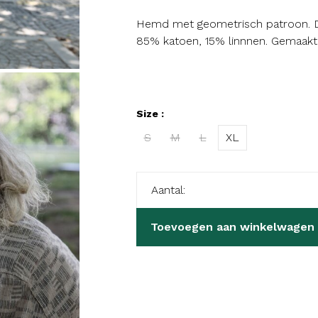
Hemd met geometrisch patroon. Di
85% katoen, 15% linnnen. Gemaakt 
Size :
S
M
L
XL
Aantal:
Toevoegen aan winkelwagen