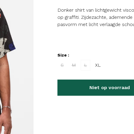
Donker shirt van lichtgewicht visco
op graffiti. Zijdezachte, ademende
pasvorm met licht verlaagde scho
Size :
S
M
L
XL
Niet op voorraad