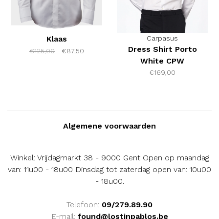
Klaas
Carpasus
Dress Shirt Porto
€125,00
€87,50
White CPW
€169,00
Algemene voorwaarden
Winkel: Vrijdagmarkt 38 - 9000 Gent Open op maandag
van: 11u00 - 18u00 Dinsdag tot zaterdag open van: 10u00
- 18u00.
Telefoon:
09/279.89.90
E-mail:
found@lostinpablos.be