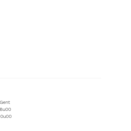
 Gent
18u00
 10u00