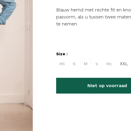
Blauw hemd met rechte fit en knoo
pasvorm, als u tussen twee maten
te nemen.
Size :
XS
S
M
L
XL
XXL
Niet op voorraad