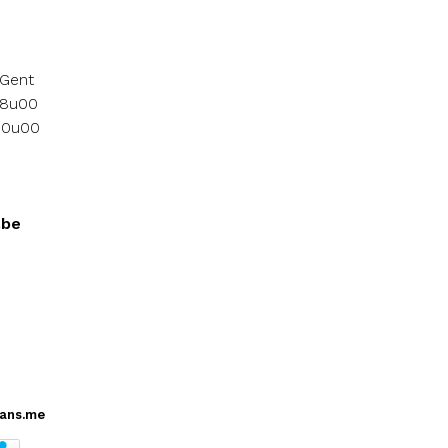
 Gent
18u00
 10u00
.be
ans.me