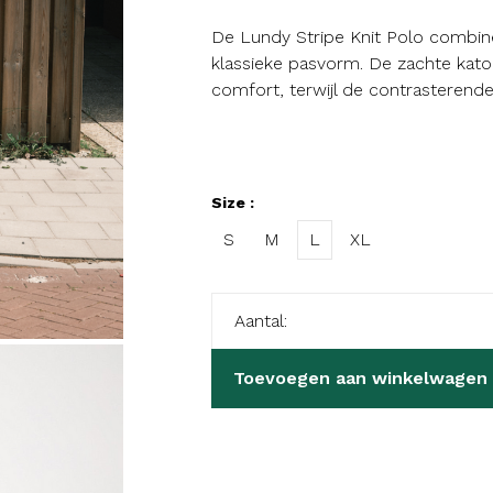
De Lundy Stripe Knit Polo combin
klassieke pasvorm. De zachte kat
comfort, terwijl de contrasterend
Size :
S
M
L
XL
Aantal:
Toevoegen aan winkelwagen