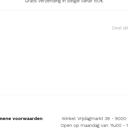
Gratis verzending in België vanaf 150€
Deel di
mene voorwaarden
Winkel: Vrijdagmarkt 38 - 9000
Open op maandag van: 11u00 - 