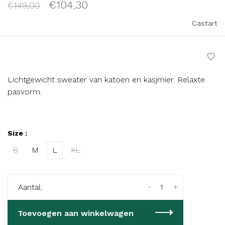
€104,30
€149,00
Castart
Lichtgewicht sweater van katoen en kasjmier. Relaxte
pasvorm.
Size :
S
M
L
XL
-
+
Aantal:
Toevoegen aan winkelwagen