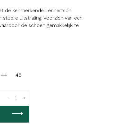
 met de kenmerkende Lennertson
stoere uitstraling. Voorzien van een
aardoor de schoen gemakkelijk te
44
45
-
+