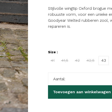
Stijlvolle wingtip Oxford brogue
robuuste vorm, voor een unieke en 
Goodyear Welted rubberen zool, w
repareren is.
Size :
41
41,5
42
42,5
43
Aantal:
Toevoegen aan winkelwagen