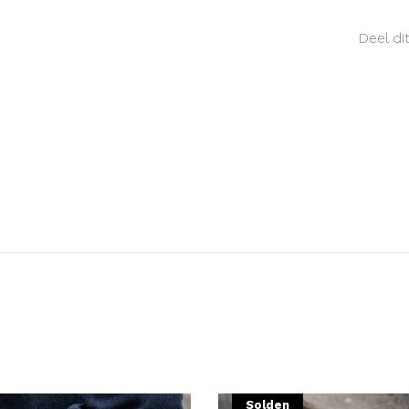
Deel di
Solden