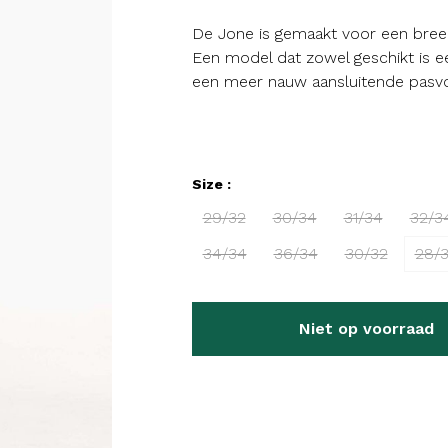
De Jone is gemaakt voor een breed
Een model dat zowel geschikt is ee
een meer nauw aansluitende pasv
Size :
29/32
30/34
31/34
32/3
34/34
36/34
30/32
28/
Niet op voorraad