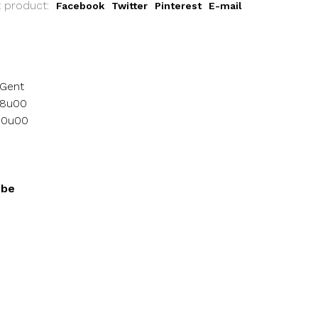
t product:
Facebook
Twitter
Pinterest
E-mail
 Gent
18u00
 10u00
.be