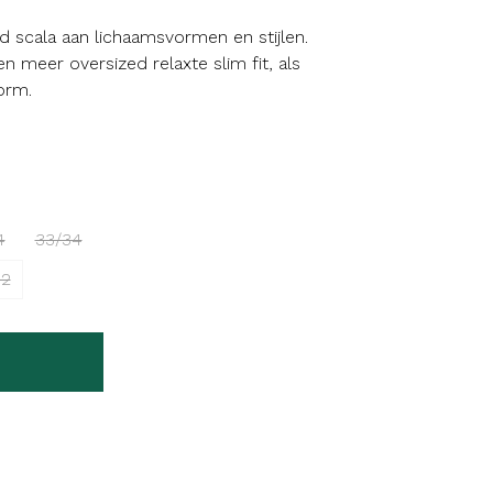
 scala aan lichaamsvormen en stijlen.
n meer oversized relaxte slim fit, als
orm.
4
33/34
32