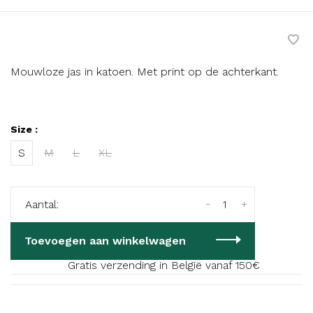
Mouwloze jas in katoen. Met print op de achterkant.
Size :
S
M
L
XL
-
+
Aantal:
Toevoegen aan winkelwagen
Gratis verzending in België vanaf 150€