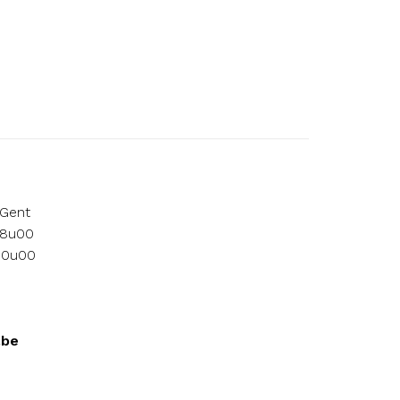
 Gent
18u00
 10u00
.be