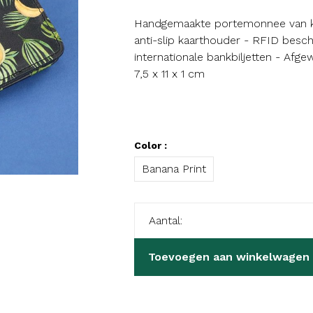
Handgemaakte portemonnee van koe
anti-slip kaarthouder - RFID besch
internationale bankbiljetten - Afg
7,5 x 11 x 1 cm
Color :
Banana Print
Aantal:
Toevoegen aan winkelwagen