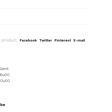
t product:
Facebook
Twitter
Pinterest
E-mail
 Gent
18u00
 10u00
.be