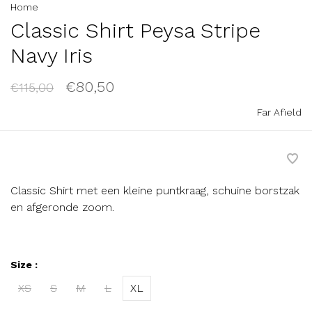
Home
Classic Shirt Peysa Stripe
Navy Iris
€80,50
€115,00
Far Afield
Classic Shirt met een kleine puntkraag, schuine borstzak
en afgeronde zoom.
Size :
XS
S
M
L
XL