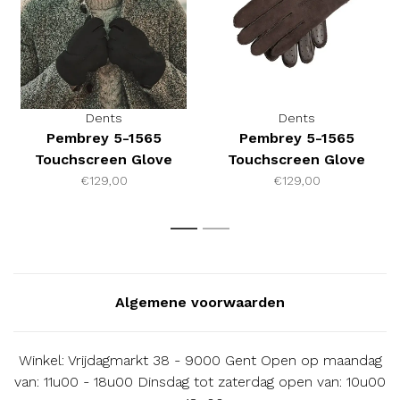
Dents
Dents
Pembrey 5-1565
Pembrey 5-1565
Touchscreen Glove
Touchscreen Glove
Black
Brown
€129,00
€129,00
1
2
Algemene voorwaarden
Winkel: Vrijdagmarkt 38 - 9000 Gent Open op maandag
van: 11u00 - 18u00 Dinsdag tot zaterdag open van: 10u00