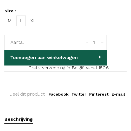
Size :
M
L
XL
-
+
Aantal:
Toevoegen aan winkelwagen
Gratis verzending in België vanaf 150€
Deel dit product:
Facebook
Twitter
Pinterest
E-mail
Beschrijving