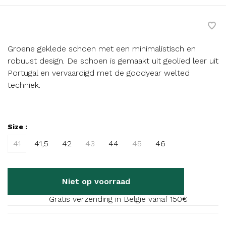
Groene geklede schoen met een minimalistisch en
robuust design. De schoen is gemaakt uit geolied leer uit
Portugal en vervaardigd met de goodyear welted
techniek.
Size :
41
41,5
42
43
44
45
46
Niet op voorraad
Gratis verzending in België vanaf 150€