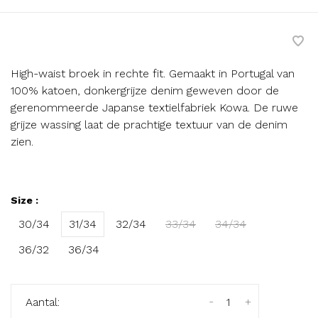
High-waist broek in rechte fit. Gemaakt in Portugal van
100% katoen, donkergrijze denim geweven door de
gerenommeerde Japanse textielfabriek Kowa. De ruwe
grijze wassing laat de prachtige textuur van de denim
zien.
Size :
30/34
31/34
32/34
33/34
34/34
36/32
36/34
-
+
Aantal: