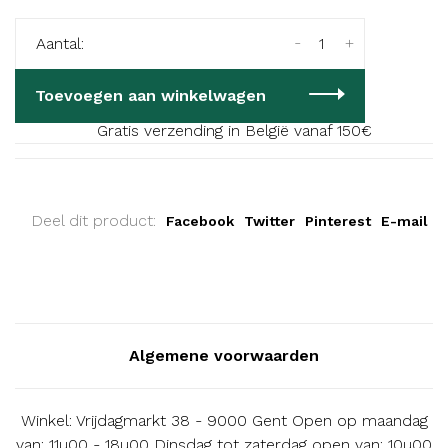
-
+
Aantal:
Toevoegen aan winkelwagen
Gratis verzending in België vanaf 150€
Deel dit product:
Facebook
Twitter
Pinterest
E-mail
Algemene voorwaarden
Winkel: Vrijdagmarkt 38 - 9000 Gent Open op maandag
van: 11u00 - 18u00 Dinsdag tot zaterdag open van: 10u00