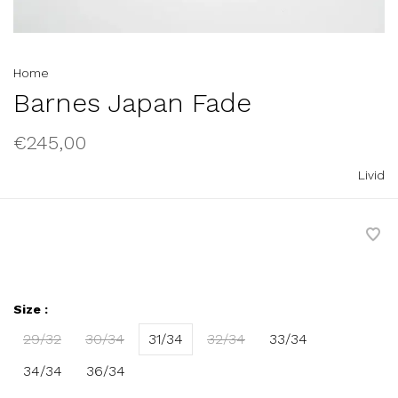
Home
Barnes Japan Fade
€245,00
Livid
Size :
29/32
30/34
31/34
32/34
33/34
34/34
36/34