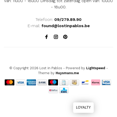
van: 11u00 - 18u00 Dinsdag tot zaterdag open van: 10u00
- 18u00.
Telefoon:
09/279.89.90
E-mail:
found@lostinpablos.be
© Copyright 2026 Lost in Pablos
- Powered by
Lightspeed
-
Theme by
Huysmans.me
LOYALTY